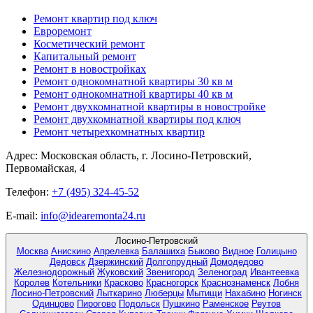
Ремонт квартир под ключ
Евроремонт
Косметический ремонт
Капитальный ремонт
Ремонт в новостройках
Ремонт однокомнатной квартиры 30 кв м
Ремонт однокомнатной квартиры 40 кв м
Ремонт двухкомнатной квартиры в новостройке
Ремонт двухкомнатной квартиры под ключ
Ремонт четырехкомнатных квартир
Адрес:
Московская область, г. Лосино-Петровский,
Первомайская, 4
Телефон:
+7 (495) 324-45-52
E-mail:
info@idearemonta24.ru
Лосино-Петровский
Москва
Анискино
Апрелевка
Балашиха
Быково
Видное
Голицыно
Дедовск
Дзержинский
Долгопрудный
Домодедово
Железнодорожный
Жуковский
Звенигород
Зеленоград
Ивантеевка
Королев
Котельники
Красково
Красногорск
Краснознаменск
Лобня
Лосино-Петровский
Лыткарино
Люберцы
Мытищи
Нахабино
Ногинск
Одинцово
Пирогово
Подольск
Пушкино
Раменское
Реутов