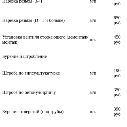
Нарезка резьбы (3/4)
м/п
руб.
650
Нарезка резьбы (D - 1 и больше)
м/п
руб.
Установка вентиля отсекающего (демонтаж/
450
шт.
монтаж)
руб.
Бурение и штробление
190
Штроба по гипсу/штукатурке
м/п
руб.
350
Штроба по бетону/кирпичу
м/п
руб.
390
Бурение отверстий (под трубы)
шт.
руб.