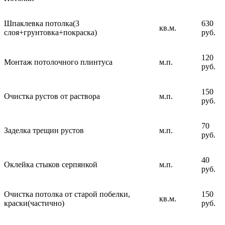
Шпаклевка потолка(3
630
кв.м.
слоя+грунтовка+покраска)
руб.
120
Монтаж потолочного плинтуса
м.п.
руб.
150
Очистка рустов от раствора
м.п.
руб.
70
Заделка трещин рустов
м.п.
руб.
40
Оклейка стыков серпянкой
м.п.
руб.
Очистка потолка от старой побелки,
150
кв.м.
краски(частично)
руб.