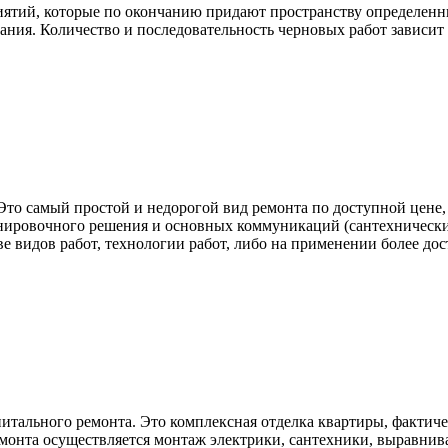
ятий, которые по окончанию придают пространству определенн
ания. Количество и последовательность черновых работ зависит о
 Это самый простой и недорогой вид ремонта по доступной цене
нировочного решения и основных коммуникаций (сантехнические
ве видов работ, технологии работ, либо на применении более до
итального ремонта. Это комплексная отделка квартиры, фактич
емонта осуществляется монтаж электрики, сантехники, выравниван