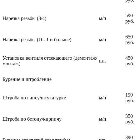
590
Нарезка резьбы (3/4)
м/п
руб.
650
Нарезка резьбы (D - 1 и больше)
м/п
руб.
Установка вентиля отсекающего (демонтаж/
450
шт.
монтаж)
руб.
Бурение и штробление
190
Штроба по гипсу/штукатурке
м/п
руб.
350
Штроба по бетону/кирпичу
м/п
руб.
390