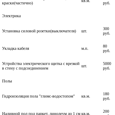
кв.м.
краски(частично)
руб.
Электрика
300
Установка силовой розетки(выключателя)
шт.
руб.
80
Укладка кабеля
м.п.
руб.
Устройства электрического щитка с врезкой
5000
шт.
в стену с подсоединением
руб.
Полы
180
Гидроизоляция пола "глимс-водостопом"
кв.м.
руб.
200
Наливной пол под паркет, линолеум до 1 см
кв.м.