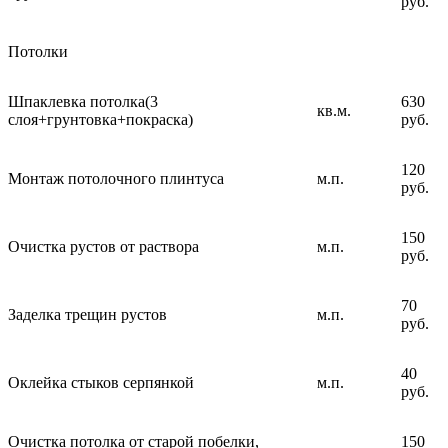
руб.
Потолки
Шпаклевка потолка(3
630
кв.м.
слоя+грунтовка+покраска)
руб.
120
Монтаж потолочного плинтуса
м.п.
руб.
150
Очистка рустов от раствора
м.п.
руб.
70
Заделка трещин рустов
м.п.
руб.
40
Оклейка стыков серпянкой
м.п.
руб.
Очистка потолка от старой побелки,
150