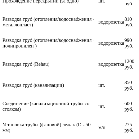
Прохождение перекрытий (за одно)
шт.
руб.
Разводка труб (отопления/водоснабжения -
810
водорозетка
металлопласт)
руб.
Разводка труб (отопления/водоснабжения -
990
водорозетка
полипропилен )
руб.
1200
Разводка труб (Rehau)
водорозетка
руб.
850
Разводка труб (канализации)
шт.
руб.
Соединение (канализационной трубы со
600
шт.
стояком)
руб.
Установка трубы (фановой) лежак (D - 50
275
м/п
мм)
руб.